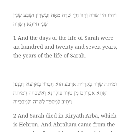
ויהיו חיי שׁרה וַהֲווֹ חַיֵי שָרָה מְאָה וְעֶשְרִין וּשְׁבַע שְׁנִין
שְׁנֵי חַיָיהָא דְשָרָה
1
And the days of the life of Sarah were
an hundred and twenty and seven years,
the years of the life of Sarah.
וּמִיתַת שָרָה בְּקִרְיַית אַרְבַּע הוּא חֶבְרוֹן בְּאַרְעָא דִכְנָעַן
וְאָתָא אַבְרָהָם מִן טַוָור פּוּלְחָנָא וְאַשְׁכְּחָהּ דְמִיתַת
וְיָתִיב לְמִסְפַּד לְשָרָה וּלְמִבְכְּיָיהּ
2
And Sarah died in Kiryath Arba, which
is Hebron. And Abraham came from the