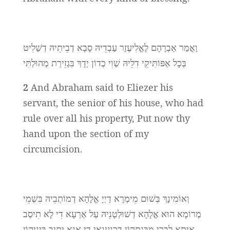
וַאֲמַר אַבְרָהָם לֶאֱלִיעֶזֶר עַבְדֵיהּ סָבָא דְבֵיתֵיהּ דְשַׁלִיט
בְּכָל אַפּוֹתִּיקֵי דִלֵיהּ שַׁוִי כְדוֹן יְדָךְ בִּגְזֵירַת מְהוּלְתִּי
2
And Abraham said to Eliezer his
servant, the senior of his house, who had
rule over all his property, Put now thy
hand upon the section of my
circumcision.
וְאוֹמִינָךְ בְּשׁוּם מֵימְרָא דַיְיָ אֱלָהָא דְמוֹתְבֵיהּ בִּשְׁמֵי
מְרוֹמָא הוּא אֱלָהָא דְשׁוּלְטָנֵיהּ עַל אַרְעָא דִי לָא תִיסַב
אִיתָא לִבְרִי מִבְּנַתְהוֹן דִכְנַעֲנָאֵי דִי אֲנָא יָתִיב בֵּינֵיהוֹן