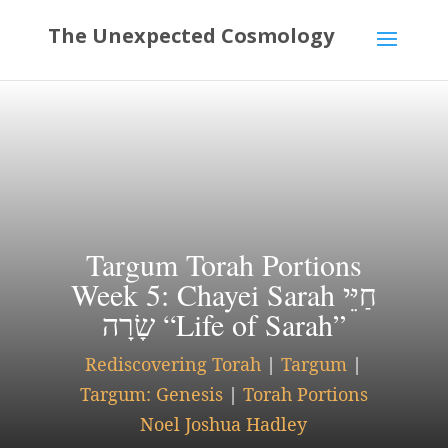
Targum Torah Portions
Week 5: Chayei Sarah חַיֵּי
שָׂרָה “Life of Sarah”
Rediscovering Torah
|
Targum
|
Targum: Genesis
|
Torah Portions
Noel Joshua Hadley