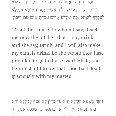
וּתְהֵי רִיבָא דַאֲמַר לָהּ אַרְכִינִי כְדוֹן לְגִינִיךְ וְאֵשְׁתִּי
וְתֵימַר שְׁתֵי וְאוּף גַמְלִיךְ אַשְׁקֵי יָתָהּ זְמִינְתָּא בְּמַזָלָא
לְעַבְדָךְ לְיִצְחָק וּבָהּ אִינְדַע אֲרוּם עֲבַדְתְּ טִיבוּ עִם רִיבּוֹנִי
14
Let the damsel to whom I say, Reach
me now thy pitcher, that I may drink,
and she say, Drink, and I will also make
my camels drink, be she whom thou hast
provided to go to thy servant Izhak; and
herein shall I know that Thou hast dealt
graciously with my master.
וַהֲוָה בְּשָׁעָא קַלִילָא הוּא עַד כְּדוֹן לָא פָּסַק לְמַלָלָא וְהָא
רִבְקָה נַפְקַת דְאִתְיְלִידָא לִבְתוּאֵל בַּר מִלְכָּה אִנְתְּתֵיהּ