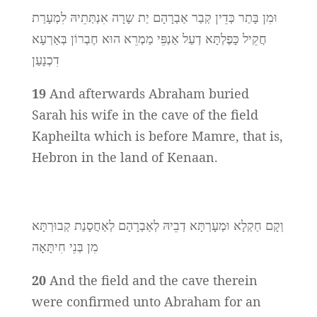
וּמִן בָּתַר כְּדֵין קְבַר אַבְרָהָם יַת שָרָה אִנְתְּתֵיהּ לִמְעָרַת
חֲקֵיל כָּפֶלְתָּא דְעַל אַנְפֵּי מַמְרֵא הוּא חֶבְרוֹן בְּאַרְעָא
דִכְנָעַן
19
And afterwards Abraham buried
Sarah his wife in the cave of the field
Kapheilta which is before Mamre, that is,
Hebron in the land of Kenaan.
וְקָם חַקְלָא וּמְעָרְתָּא דְבֵיהּ לְאַבְרָהָם לְאַחֲסָנַת קְבוּרְתָּא
מִן בְּנֵי חִיתָּאָה
20
And the field and the cave therein
were confirmed unto Abraham for an