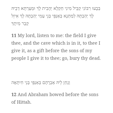
בְּבָעוּ רִבּוֹנִי קַבֵּיל מִינִי חַקְלָא יְהָבִית לָךְ וּמְעַרְתָּא דְבֵיהּ
לָךְ יְהַבְתָּהּ לְמַתְּנָא בְּאַנְפֵּי בְּנֵי עַמִי יְהַבְתָּהּ לָךְ אִיזֵל
קְבַר מִיתָךְ
11
My lord, listen to me: the field I give
thee, and the cave which is in it, to thee I
give it, as a gift before the sons of my
people I give it to thee; go, bury thy dead.
וְגָחַן לֵיהּ אַבְרָהָם בְּאַנְפֵּי בְּנֵי חִיתָּאָה
12
And Abraham bowed before the sons
of Hittah.