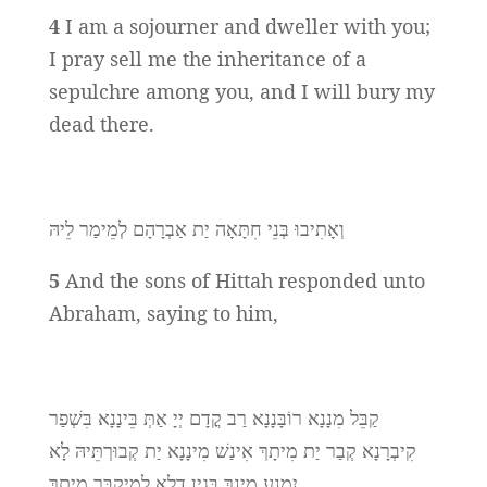
4
I am a sojourner and dweller with you;
I pray sell me the inheritance of a
sepulchre among you, and I will bury my
dead there.
וְאָתִיבוּ בְּנֵי חִתָּאָה יַת אַבְרָהָם לְמֵימַר לֵיהּ
5
And the sons of Hittah responded unto
Abraham, saying to him,
קַבֵּל מִנָנָא רוֹבָּנָנָא רַב קֳדָם יְיָ אַתְּ בֵּינָנָא בִּשְׁפַר
קִיבְרָנָא קְבַר יַת מִיתָךְ אִינַשׁ מִינָנָא יַת קְבוּרְתֵּיהּ לָא
יִמְנַע מִינָךְ בְּגִין דְלָא לְמִיקְבַּר מִיתָךְ