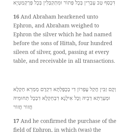
דִכְסַף טַב עָבְרִין בְּכָל פְּתוֹר וּמִתְקַבְּלִין בְּכָל פְּרַקְמַטְיָא
16
And Abraham hearkened unto
Ephron, and Abraham weighed to
Ephron the silver which he had named
before the sons of Hittah, four hundred
sileen of silver, good, passing at every
table, and receivable in all transactions.
וְקָם זַבִּין חֲקַל עֶפְרוֹן דִי בְכָפֶלְתָּא דִקְדָם מַמְרֵא חַקְלָא
וּמְעַרְתָּא דְבֵיהּ וְכָל אִילָנָא דִבְחַקְלָא דִבְכָל תְּחוּמֵיהּ
חֲזוֹר חֲזוֹר
17
And he confirmed the purchase of the
field of Ephron, in which (was) the