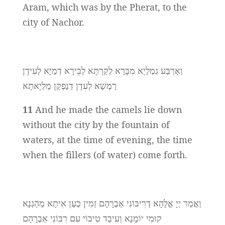
Aram, which was by the Pherat, to the
city of Nachor.
וְאַרְבַּע גַמְלַיָא מִבָּרָא לְקַרְתָּא לְבֵירָא דְמַיָא לְעִידָן
רַמְשָׁא לְעִדָן דְנַפְקַן מַלְיָאתָא
11
And he made the camels lie down
without the city by the fountain of
waters, at the time of evening, the time
when the fillers (of water) come forth.
וַאֲמַר יְיָ אֱלָהָא דְרִיבּוֹנִי אַבְרָהָם זַמִין כְּעַן אִיתָא מְהַגְנָא
קוּמִי יוֹמָנָא וְעִיבַד טִיבוֹי עִם רִבּוֹנִי אַבְרָהָם