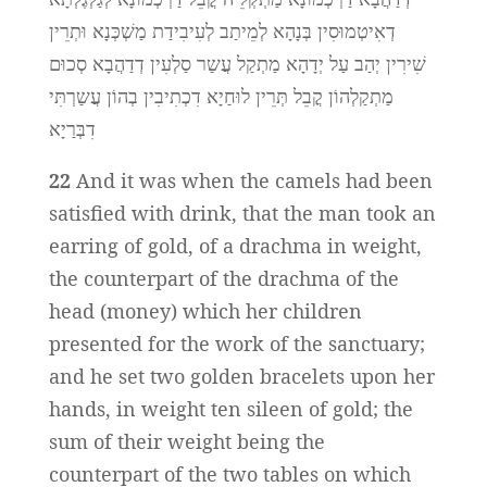
דְאִיטְמוּסִין בְּנָהָא לְמֵיתַב לְעִיבִידַת מַשְׁכְּנָא וּתְרֵין
שִׁירִין יְהַב עַל יְדָהָא מַתְקַל עֲשַר סַלְעִין דְדַהֲבָא סְכוּם
מַתְקַלְהוֹן קֳבֵל תְּרֵין לוּחַיָא דִכְתִיבִין בְהוֹן עֲשַרְתִּי
דִבְּרַיָא
22
And it was when the camels had been
satisfied with drink, that the man took an
earring of gold, of a drachma in weight,
the counterpart of the drachma of the
head (money) which her children
presented for the work of the sanctuary;
and he set two golden bracelets upon her
hands, in weight ten sileen of gold; the
sum of their weight being the
counterpart of the two tables on which