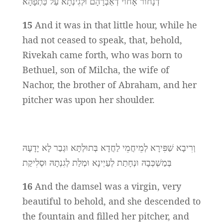
דְנָחוֹר אָחוֹי דְאַבְרָהָם וּלְגִינְתָא עַל כַּתְפָהָא
15
And it was in that little hour, while he
had not ceased to speak, that, behold,
Rivekah came forth, who was born to
Bethuel, son of Milcha, the wife of
Nachor, the brother of Abraham, and her
pitcher was upon her shoulder.
וְרִיבָא שַׁפִּירָא לְמֵיחֲמֵי לַחֲדָא בְּתוּלְתָּא וּגְבַר לָא יָדָעָהּ
בְּמַשְׁכְּבָהּ וּנְחָתַת לְעַיְינָא וּמְלַת לְגִנְתָהּ וּסְלִיקַת
16
And the damsel was a virgin, very
beautiful to behold, and she descended to
the fountain and filled her pitcher, and