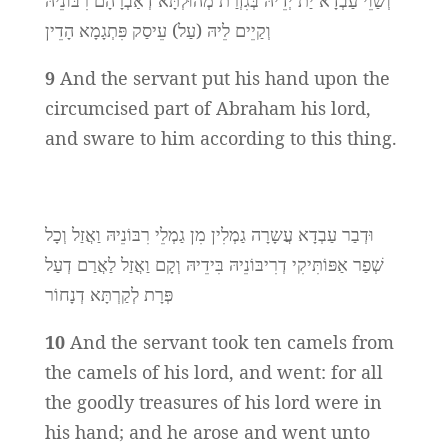
וְשַׁוֵי עַבְדָא יַת יְדֵיהּ בְּגִזְרַת מְהוּלְתָּא דְאַבְרָהָם רִבּוֹנֵיהּ
וְקַיֵים לֵיהּ (עַל) עֵיסַק פִּתְגָמָא הָדֵין
9
And the servant put his hand upon the
circumcised part of Abraham his lord,
and sware to him according to this thing.
וּדְבַר עַבְדָא עֲשָרָה גַמְלִין מִן גַמְלֵי רִבּוֹנֵיהּ וַאֲזַל וְכָל
שְׁפַר אַפּוֹתִּיקִי דְרִיבּוֹנֵיהּ בִּידֵיהּ וְקָם וַאֲזַל לַאֲרַם דְעַל
פְּרָת לְקַרְתָּא דְנָחוֹר
10
And the servant took ten camels from
the camels of his lord, and went: for all
the goodly treasures of his lord were in
his hand; and he arose and went unto