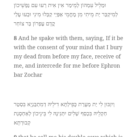
וּמַלֵיל עִמְהוֹן לְמֵימַר אִין אִית רְעוּ עִם נַפְשֵׁיכוֹן
לְמִיקְבַּר יַת מֵיתִי מִן מֶחֱמֵי אַפַּיַי קַבְּלוּ מִינִי וּבְעוּ עָלַי
קֳדָם עֶפְרוֹן בַּר צוֹחַר
8
And he spake with them, saying, If it be
with the consent of your mind that I bury
my dead from before my face, receive of
me, and intercede for me before Ephron
bar Zochar
וְיִזְבּוּן לִי יַת מְעָרַת כָּפֵילְתָּא דִילֵיהּ דְמִתְבַּנְיָא בִּסְטַר
חַקְלֵיהּ בִּכְסַף שְׁלִים יִתְּנִינָהּ לִי בֵּינֵיכוֹן לְאַחְסָנַת
קְבוּרְתָּא