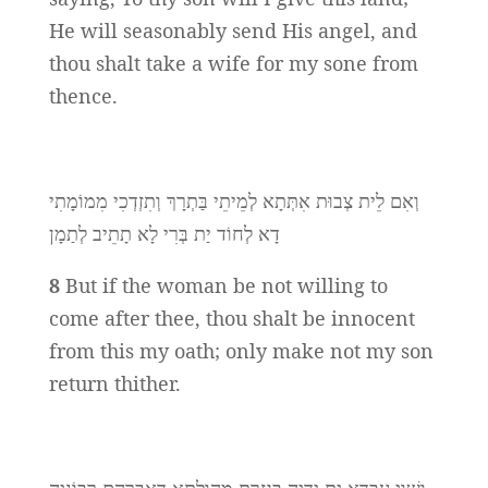
He will seasonably send His angel, and
thou shalt take a wife for my sone from
thence.
וְאִם לֵית צְבוּת אִתְּתָא לְמֵיתֵי בַּתְרָךְ וְתִזְדְכִי מִמוֹמָתִי
דָא לְחוֹד יַת בְּרִי לָא תָתֵיב לְתַמָן
8
But if the woman be not willing to
come after thee, thou shalt be innocent
from this my oath; only make not my son
return thither.