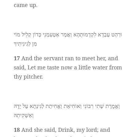
came up.
וּרְהַט עַבְדָא לִקְדָמוּתָהָא וַאֲמַר אַטְעִמְנִי כְּדוֹן קַלֵיל מוֹי
מִן לְגִינִיתִיךְ
17
And the servant ran to meet her, and
said, Let me taste now a little water from
thy pitcher.
וַאֲמָרַת שְׁתִי רִבּוֹנִי וְאוֹחִיאַת וַאֲחִיתַת לְגִינְתָא עַל יָדָהּ
וְאַשְׁקִיתֵהּ
18
And she said, Drink, my lord; and