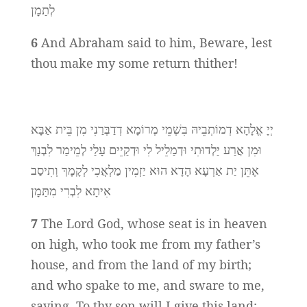
לְתַמָן
6
And Abraham said to him, Beware, lest
thou make my some return thither!
יְיָ אֱלָהָא דְמוֹתְבֵיהּ בִּשְׁמֵי מְרוֹמָא דְדַבְּרַנִי מִן בֵּית אַבָּא
וּמִן אֲרַע יַלְדוּתִי וּדְמַלֵיל לִי וּדְקַיֵים עָלַי לְמֵימַר לִבְנָךְ
אֶתֵּן יַת אַרְעָא הָדָא הוּא יַזְמִין מַלְאֲכִי לְקָמָךְ וְתִיסַב
אִיתָא לִבְרִי מִתַּמָן
7
The Lord God, whose seat is in heaven
on high, who took me from my father’s
house, and from the land of my birth;
and who spake to me, and sware to me,
saying, To thy son will I give this land;