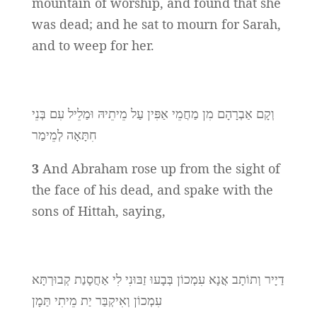
mountain of worship, and found that she
was dead; and he sat to mourn for Sarah,
and to weep for her.
וְקָם אַבְרָהָם מִן מַחֲמֵי אַפִּין עַל מֵיתֵיהּ וּמַלֵיל עִם בְּנֵי
חִתָּאָה לְמֵימַר
3
And Abraham rose up from the sight of
the face of his dead, and spake with the
sons of Hittah, saying,
דַיָיר וְתוֹתָב אֲנָא עִמְכוֹן בְּבָעוּ זַבּוּנִי לִי אַחֲסָנַת קְבוּרְתָּא
עִמְכוֹן וְאִיקְבַּר יַת מֵיתִי תַּמָן