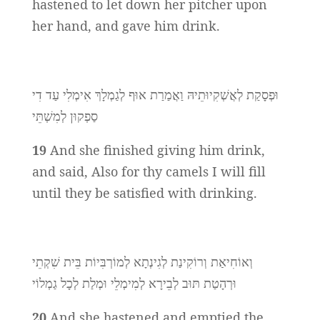
hastened to let down her pitcher upon
her hand, and gave him drink.
וּפְסָקַת לְאֲשְׁקִיוּתֵיהּ וַאֲמַרַת אוּף לְגַמְלָךְ אִימְלִי עַד דִי
סַפְקוּן לְמִשְׁתֵּי
19
And she finished giving him drink,
and said, Also for thy camels I will fill
until they be satisfied with drinking.
וְאוֹחִיאַת וְרוֹקִינַת לְגִינְתָא לְמוֹרְבִּיוֹת בֵּית שִׁקְתֵי
וּרְהָטַת תּוּב לְבֵירָא לְמִימְלֵי וּמְלַת לְכָל גַמְלוֹי
20
And she hastened and emptied the