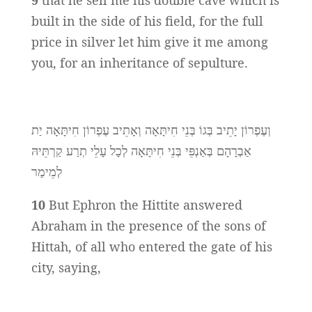
9
that he sell me his double cave which is
built in the side of his field, for the full
price in silver let him give it me among
you, for an inheritance of sepulture.
וְעֶפְרוֹן יָתֵיב בְּגוֹ בְּנֵי חִיתָּאָה וְאָתֵיב עֶפְרוֹן חִיתָּאָה יַת
אַבְרָהָם בְּאַנְפֵּי בְּנֵי חִיתָּאָה לְכָל עָלֵי תְרַע קַרְתֵּיהּ
לְמֵימַר
10
But Ephron the Hittite answered
Abraham in the presence of the sons of
Hittah, of all who entered the gate of his
city, saying,