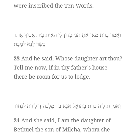
were inscribed the Ten Words.
וַאֲמַר בְּרַת מַאן אַתְּ תַּנִי כְדוֹן לִי הַאִית בֵּית אָבוּךְ אֲתַר
כָּשַר לָנָא לִמְבָת
23
And he said, Whose daughter art thou?
Tell me now, if in thy father’s house
there be room for us to lodge.
וַאֲמַרַת לֵיהּ בְּרַת בְּתוּאֵל אֲנָא בַּר מִלְכָּה דִילֵידַת לְנָחוֹר
24
And she said, I am the daughter of
Bethuel the son of Milcha, whom she