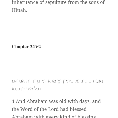
inheritance of sepulture from the sons of
Hittah.
Chapter 24כ״ד
וְאַבְרָהָם סִיב עַל בְּיוֹמִין וּמֵימְרָא דַיְיָ בְּרִיךְ יַת אַבְרָהָם
בְּכָל מִינֵי בִּרְכָתָא
1
And Abraham was old with days, and
the Word of the Lord had blessed
Abraham with every kind of blessing.