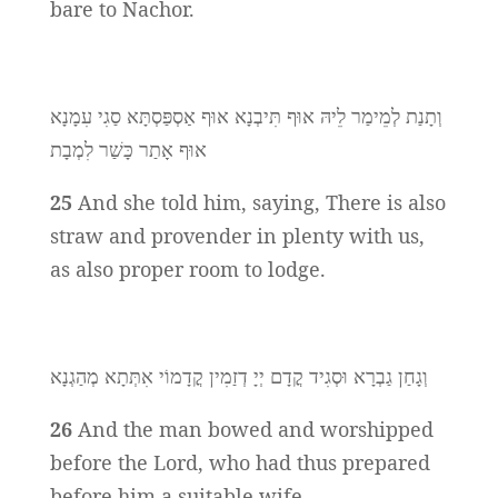
bare to Nachor.
וְתָנַת לְמֵימַר לֵיהּ אוּף תִּיבְנָא אוּף אַסְפַּסְתָּא סַגִי עִמָנָא
אוּף אָתַר כָּשַׁר לִמְבָת
25
And she told him, saying, There is also
straw and provender in plenty with us,
as also proper room to lodge.
וְגָחַן גַבְרָא וּסְגִיד קֳדָם יְיָ דְזַמִין קֳדָמוֹי אִתְּתָא מְהַגְנָא
26
And the man bowed and worshipped
before the Lord, who had thus prepared
before him a suitable wife.