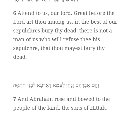
6
Attend to us, our lord. Great before the
Lord art thou among us, in the best of our
sepulchres bury thy dead: there is not a
man of us who will refuse thee his
sepulchre, that thou mayest bury thy
dead.
וְקָם אַבְרָהָם וְגָחַן לְעַמָא דְאַרְעָא לִבְנֵי חִתָּאָה
7
And Abraham rose and bowed to the
people of the land, the sons of Hittah.