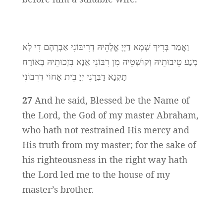
וַאֲמַר בְּרִיךְ שְׁמָא דַיְיָ אֱלָהֵיהּ דְרִיבּוֹנִי אַבְרָהָם דִי לָא
מְנַע טֵיבוּתֵיהּ וְקוּשְׁטֵיהּ מִן רִבּוֹנִי אֲנָא בִּזְכוּתֵיהּ בְּאוֹרַח
תַּקְנָא דַבְּרַנִי יְיָ בֵּית אָחוֹי דְרִבּוֹנִי
27
And he said, Blessed be the Name of
the Lord, the God of my master Abraham,
who hath not restrained His mercy and
His truth from my master; for the sake of
his righteousness in the right way hath
the Lord led me to the house of my
master’s brother.