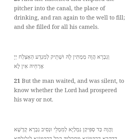
pitcher into the canal, the place of
drinking, and ran again to the well to fill;
and she filled for all his camels.
וְגַבְרָא הֲוָה מַמְתִּין לָהּ וּשְׁתֵיק לְמִנְדַע הַאַצְלַח יְיָ
אָרְחֵיהּ אִין לָא
21
But the man waited, and was silent, to
know whether the Lord had prospered
his way or not.
וַהֲוָה כַּד סְפִּיקַן גַמְלַיָא לְמִמְלֵי וּנְסִיב גַבְרָא קָדָשָׁא
דְדַהֲבָא דַרְכְּמוֹנָא מַתְקְלֵיהּ קֳבֵל דַרְכְּמוֹנָא לְגַלְגֶלְתָּא