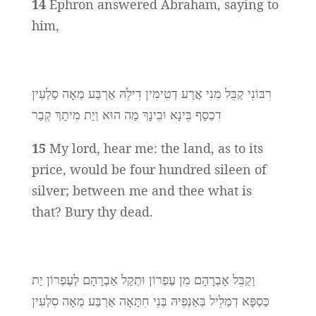
14
Ephron answered Abraham, saying to
him,
רִבּוֹנִי קַבֵּל מִנִי אֲרַע דְטִימִין דִילֵהּ אַרְבַּע מְאָה סַלְעִין
דִכְסַף בֵּינָא וּבֵינָךְ מַה הוּא וְיַת מִיתָךְ קְבַר
15
My lord, hear me: the land, as to its
price, would be four hundred sileen of
silver; between me and thee what is
that? Bury thy dead.
וְקַבֵּל אַבְרָהָם מִן עֶפְרוֹן וּתְקַל אַבְרָהָם לְעֶפְרוֹן יַת
כַּסְפָּא דְמַלֵיל בְּאַנְפֵּיהּ בְּנֵי חִתָּאָה אַרְבַּע מְאָה סִלְעִין