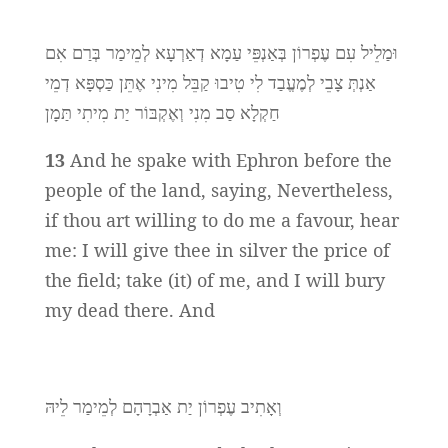
וּמַלֵיל עִם עֶפְרוֹן בְּאַנְפֵּי עַמָא דְאַרְעָא לְמֵימַר בְּרַם אִם
אַנְתְּ צָבֵי לְמֶעֱבַד לִי טִיבוּ קַבֵּל מִינִי אֶתֵּן כַּסְפָּא דְמֵי
חַקְלָא סַב מִנִי וְאֶקְבּוֹר יַת מִיתִי תַּמָן
13
And he spake with Ephron before the
people of the land, saying, Nevertheless,
if thou art willing to do me a favour, hear
me: I will give thee in silver the price of
the field; take (it) of me, and I will bury
my dead there. And
וְאָתִיב עֶפְרוֹן יַת אַבְרָהָם לְמֵימַר לֵיהּ