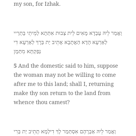
my son, for Izhak.
וַאֲמַר לֵיהּ עַבְדָא מָאִים לֵית צְבוּת אִתְּתָא לְמֵיתֵי בַּתְרַיי
לְאַרְעָא הָדָא הַאֲתָבָא אָתֵיב יַת בְּרָךְ לְאַרְעָא דִי
נְפַקְתָּא מִתַּמָן
5
And the domestic said to him, suppose
the woman may not be willing to come
after me to this land; shall I, returning
make thy son return to the land from
whence thou camest?
וַאֲמַר לֵיהּ אַבְרָהָם אִסְתַּמַר לָךְ דִילְמָא תָתֵיב יַת בְּרִי